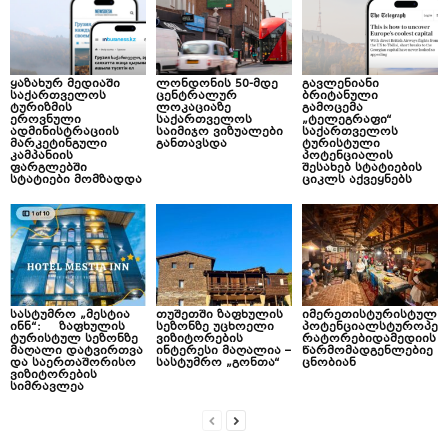
ყაზახურ მედიაში
ლონდონის 50-მდე
გავლენიანი
საქართველოს
ცენტრალურ
ბრიტანული
ტურიზმის
ლოკაციაზე
გამოცემა
ეროვნული
საქართველოს
„ტელეგრაფი“
ადმინისტრაციის
საიმიჯო ვიზუალები
საქართველოს
მარკეტინგული
განთავსდა
ტურისტული
კამპანიის
პოტენციალის
ფარგლებში
შესახებ სტატიების
სტატიები მომზადდა
ციკლს აქვეყნებს
სასტუმრო „მესტია
თუშეთში ზაფხულის
იმერეთისტურისტულ
ინნ“: ზაფხულის
სეზონზე უცხოელი
პოტენციალსტუროპე
ტურისტულ სეზონზე
ვიზიტორების
რატორებიდამედიის
მაღალი დატვირთვა
ინტერესი მაღალია –
წარმომადგენლებიე
და საერთაშორისო
სასტუმრო „გონთა“
ცნობიან
ვიზიტორების
სიმრავლეა