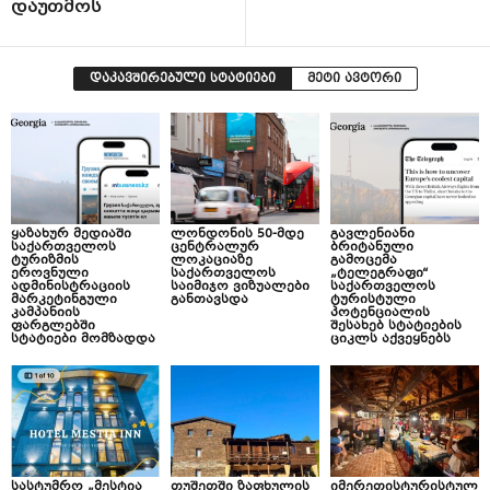
დაუთმოს
დაკავშირებული სტატიები
მეტი ავტორი
ყაზახურ მედიაში
ლონდონის 50-მდე
გავლენიანი
საქართველოს
ცენტრალურ
ბრიტანული
ტურიზმის
ლოკაციაზე
გამოცემა
ეროვნული
საქართველოს
„ტელეგრაფი“
ადმინისტრაციის
საიმიჯო ვიზუალები
საქართველოს
მარკეტინგული
განთავსდა
ტურისტული
კამპანიის
პოტენციალის
ფარგლებში
შესახებ სტატიების
სტატიები მომზადდა
ციკლს აქვეყნებს
სასტუმრო „მესტია
თუშეთში ზაფხულის
იმერეთისტურისტულ