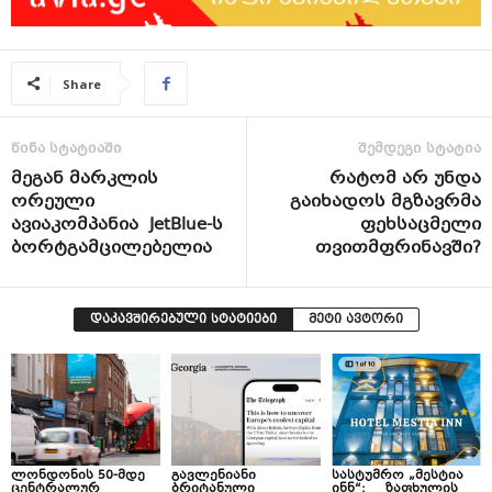
Share
წინა სტატიაში
შემდეგი სტატია
მეგან მარკლის
რატომ არ უნდა
ორეული
გაიხადოს მგზავრმა
ავიაკომპანია JetBlue-ს
ფეხსაცმელი
ბორტგამცილებელია
თვითმფრინავში?
დაკავშირებული სტატიები
მეტი ავტორი
ლონდონის 50-მდე
გავლენიანი
სასტუმრო „მესტია
ცენტრალურ
ბრიტანული
ინნ“: ზაფხულის