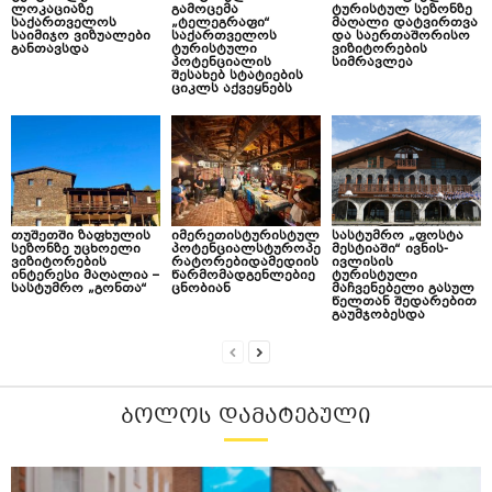
ლოკაციაზე
გამოცემა
ტურისტულ სეზონზე
საქართველოს
„ტელეგრაფი“
მაღალი დატვირთვა
საიმიჯო ვიზუალები
საქართველოს
და საერთაშორისო
განთავსდა
ტურისტული
ვიზიტორების
პოტენციალის
სიმრავლეა
შესახებ სტატიების
ციკლს აქვეყნებს
თუშეთში ზაფხულის
იმერეთისტურისტულ
სასტუმრო „ფოსტა
სეზონზე უცხოელი
პოტენციალსტუროპე
მესტიაში“ ივნის-
ვიზიტორების
რატორებიდამედიის
ივლისის
ინტერესი მაღალია –
წარმომადგენლებიე
ტურისტული
სასტუმრო „გონთა“
ცნობიან
მაჩვენებელი გასულ
წელთან შედარებით
გაუმჯობესდა
ᲑᲝᲚᲝᲡ ᲓᲐᲛᲐᲢᲔᲑᲣᲚᲘ