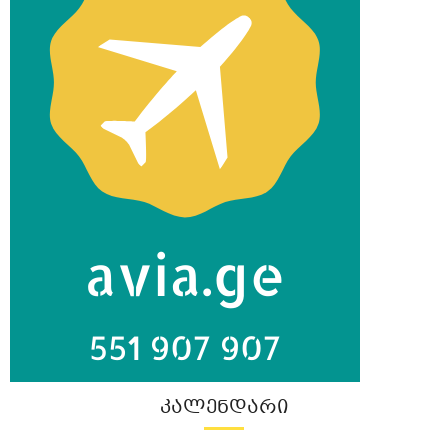
ᲙᲐᲚᲔᲜᲓᲐᲠᲘ