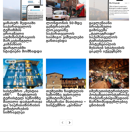
ყაზახურ მედიაში
ლონდონის 50-მდე
გავლენიანი
საქართველოს
ცენტრალურ
ბრიტანული
ტურიზმის
ლოკაციაზე
გამოცემა
ეროვნული
საქართველოს
„ტელეგრაფი“
ადმინისტრაციის
საიმიჯო ვიზუალები
საქართველოს
მარკეტინგული
განთავსდა
ტურისტული
კამპანიის
პოტენციალის
ფარგლებში
შესახებ სტატიების
სტატიები მომზადდა
ციკლს აქვეყნებს
სასტუმრო „მესტია
თუშეთში ზაფხულის
იმერეთისტურისტულ
ინნ“: ზაფხულის
სეზონზე უცხოელი
პოტენციალსტუროპე
ტურისტულ სეზონზე
ვიზიტორების
რატორებიდამედიის
მაღალი დატვირთვა
ინტერესი მაღალია –
წარმომადგენლებიე
და საერთაშორისო
სასტუმრო „გონთა“
ცნობიან
ვიზიტორების
სიმრავლეა