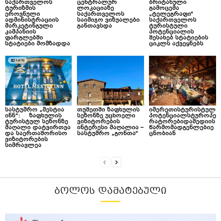
საქართველოს
ცენტრალურ
ბრიტანული
ტურიზმის
ლოკაციაზე
გამოცემა
ეროვნული
საქართველოს
„ტელეგრაფი“
ადმინისტრაციის
საიმიჯო ვიზუალები
საქართველოს
მარკეტინგული
განთავსდა
ტურისტული
კამპანიის
პოტენციალის
ფარგლებში
შესახებ სტატიების
სტატიები მომზადდა
ციკლს აქვეყნებს
სასტუმრო „მესტია
თუშეთში ზაფხულის
იმერეთისტურისტულ
ინნ“: ზაფხულის
სეზონზე უცხოელი
პოტენციალსტუროპე
ტურისტულ სეზონზე
ვიზიტორების
რატორებიდამედიის
მაღალი დატვირთვა
ინტერესი მაღალია –
წარმომადგენლებიე
და საერთაშორისო
სასტუმრო „გონთა“
ცნობიან
ვიზიტორების
სიმრავლეა
ᲑᲝᲚᲝᲡ ᲓᲐᲛᲐᲢᲔᲑᲣᲚᲘ