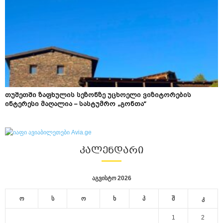
თუშეთში ზაფხულის სეზონზე უცხოელი ვიზიტორების
ინტერესი მაღალია – სასტუმრო „გონთა“
ᲙᲐᲚᲔᲜᲓᲐᲠᲘ
აგვისტო 2026
ო
ს
ო
ხ
პ
შ
კ
1
2