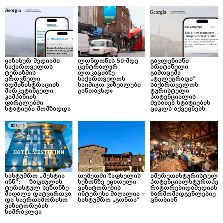
ყაზახურ მედიაში
ლონდონის 50-მდე
გავლენიანი
საქართველოს
ცენტრალურ
ბრიტანული
ტურიზმის
ლოკაციაზე
გამოცემა
ეროვნული
საქართველოს
„ტელეგრაფი“
ადმინისტრაციის
საიმიჯო ვიზუალები
საქართველოს
მარკეტინგული
განთავსდა
ტურისტული
კამპანიის
პოტენციალის
ფარგლებში
შესახებ სტატიების
სტატიები მომზადდა
ციკლს აქვეყნებს
სასტუმრო „მესტია
თუშეთში ზაფხულის
იმერეთისტურისტულ
ინნ“: ზაფხულის
სეზონზე უცხოელი
პოტენციალსტუროპე
ტურისტულ სეზონზე
ვიზიტორების
რატორებიდამედიის
მაღალი დატვირთვა
ინტერესი მაღალია –
წარმომადგენლებიე
და საერთაშორისო
სასტუმრო „გონთა“
ცნობიან
ვიზიტორების
სიმრავლეა