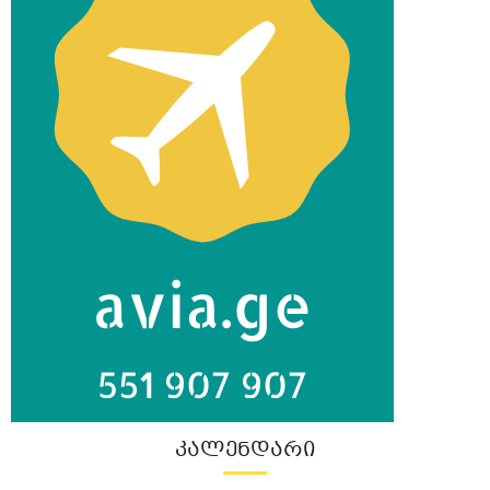
ᲙᲐᲚᲔᲜᲓᲐᲠᲘ