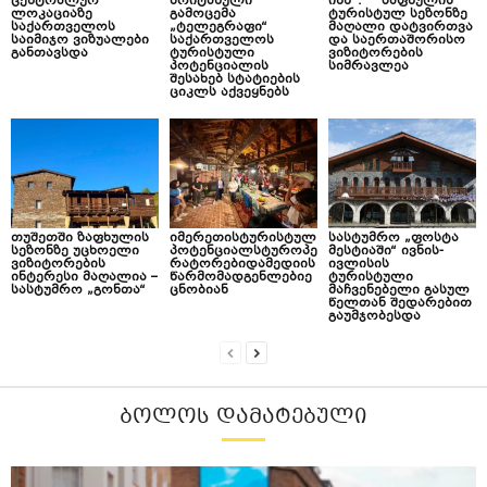
ცენტრალურ
ბრიტანული
ინნ“: ზაფხულის
ლოკაციაზე
გამოცემა
ტურისტულ სეზონზე
საქართველოს
„ტელეგრაფი“
მაღალი დატვირთვა
საიმიჯო ვიზუალები
საქართველოს
და საერთაშორისო
განთავსდა
ტურისტული
ვიზიტორების
პოტენციალის
სიმრავლეა
შესახებ სტატიების
ციკლს აქვეყნებს
თუშეთში ზაფხულის
იმერეთისტურისტულ
სასტუმრო „ფოსტა
სეზონზე უცხოელი
პოტენციალსტუროპე
მესტიაში“ ივნის-
ვიზიტორების
რატორებიდამედიის
ივლისის
ინტერესი მაღალია –
წარმომადგენლებიე
ტურისტული
სასტუმრო „გონთა“
ცნობიან
მაჩვენებელი გასულ
წელთან შედარებით
გაუმჯობესდა
ᲑᲝᲚᲝᲡ ᲓᲐᲛᲐᲢᲔᲑᲣᲚᲘ