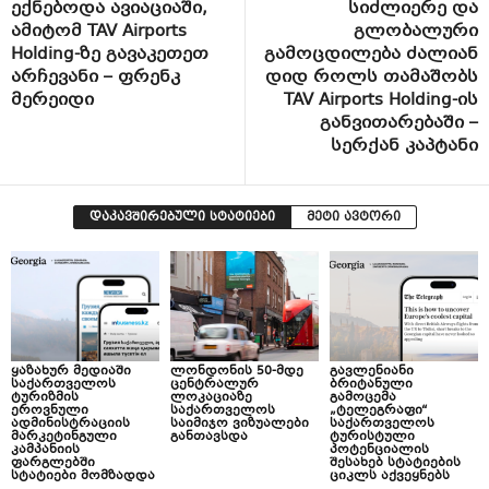
ექნებოდა ავიაციაში,
სიძლიერე და
ამიტომ TAV Airports
გლობალური
Holding-ზე გავაკეთეთ
გამოცდილება ძალიან
არჩევანი – ფრენკ
დიდ როლს თამაშობს
მერეიდი
TAV Airports Holding-ის
განვითარებაში –
სერქან კაპტანი
დაკავშირებული სტატიები
მეტი ავტორი
ყაზახურ მედიაში
ლონდონის 50-მდე
გავლენიანი
საქართველოს
ცენტრალურ
ბრიტანული
ტურიზმის
ლოკაციაზე
გამოცემა
ეროვნული
საქართველოს
„ტელეგრაფი“
ადმინისტრაციის
საიმიჯო ვიზუალები
საქართველოს
მარკეტინგული
განთავსდა
ტურისტული
კამპანიის
პოტენციალის
ფარგლებში
შესახებ სტატიების
სტატიები მომზადდა
ციკლს აქვეყნებს