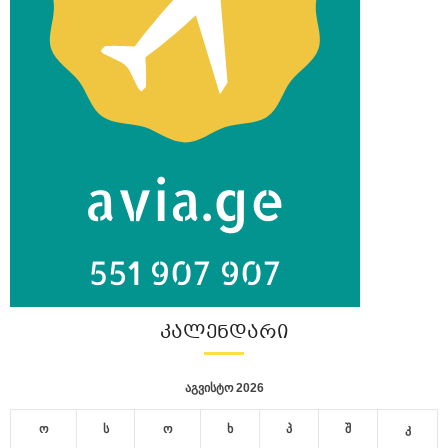
ᲙᲐᲚᲔᲜᲓᲐᲠᲘ
აგვისტო 2026
ო
ს
ო
ხ
პ
შ
კ