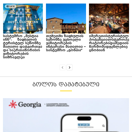
სასტუმრო „მესტია
თუშეთში ზაფხულის
იმერეთისტურისტულ
ინნ“: ზაფხულის
სეზონზე უცხოელი
პოტენციალსტუროპე
ტურისტულ სეზონზე
ვიზიტორების
რატორებიდამედიის
მაღალი დატვირთვა
ინტერესი მაღალია –
წარმომადგენლებიე
და საერთაშორისო
სასტუმრო „გონთა“
ცნობიან
ვიზიტორების
სიმრავლეა
ᲑᲝᲚᲝᲡ ᲓᲐᲛᲐᲢᲔᲑᲣᲚᲘ