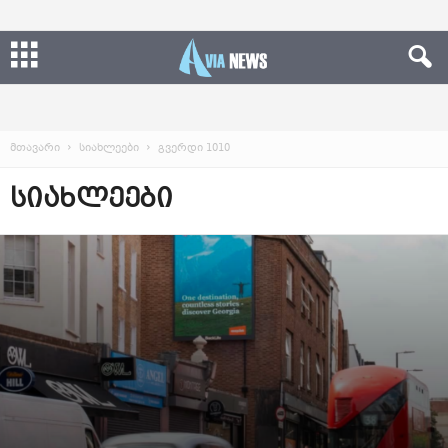
მთავარი
სიახლეები
გვერდი 1010
ᲡᲘᲐᲮᲚᲔᲔᲑᲘ