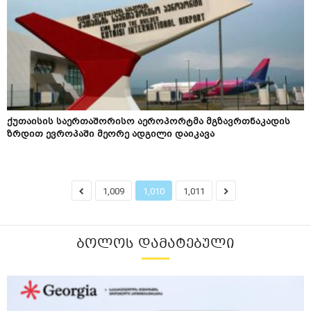
ქუთაისის საერთაშორისო აეროპორტმა მგზავრთნაკადის
ზრდით ევროპაში მეორე ადგილი დაიკავა
1,009
1,010
1,011
ᲑᲝᲚᲝᲡ ᲓᲐᲛᲐᲢᲔᲑᲣᲚᲘ