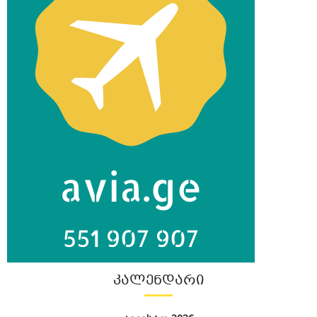
ᲙᲐᲚᲔᲜᲓᲐᲠᲘ