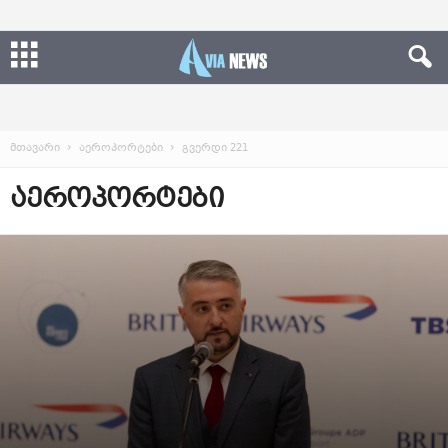
მთავარი
აეროპორტები
გვერდი 221
ᲐᲔᲠᲝᲞᲝᲠᲢᲔᲑᲘ