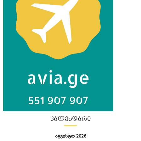
ᲙᲐᲚᲔᲜᲓᲐᲠᲘ
აგვისტო 2026