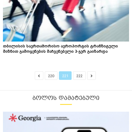
თბილისის საერთაშორისო აეროპორტის ტრანზიტული
მიზნით გამოყენების მაჩვენებელი 3-ჯერ გაიზარდა
220
221
222
ᲑᲝᲚᲝᲡ ᲓᲐᲛᲐᲢᲔᲑᲣᲚᲘ