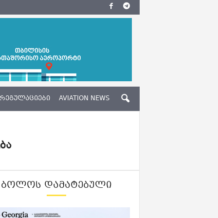
ᲠᲔᲒᲣᲚᲐᲪᲘᲔᲑᲘ
AVIATION NEWS
ბა
ᲑᲝᲚᲝᲡ ᲓᲐᲛᲐᲢᲔᲑᲣᲚᲘ