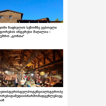
ეთში ზაფხულის სეზონზე უცხოელი
ტორების ინტერესი მაღალია –
ტუმრო „გონთა“
რეთისტურისტულპოტენციალსტუროპე
ორებიდამედიისწარმომადგენლებიეც
იან