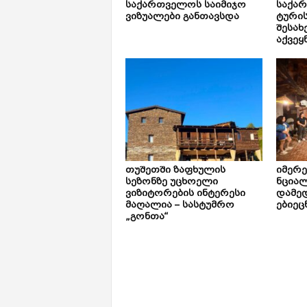
საქართველოს საიმიჯო
საქა
ვიზუალები განთავსდა
ტური
შესახ
აქვეყ
თუშეთში ზაფხულის
იმერ
სეზონზე უცხოელი
ნცია
ვიზიტორების ინტერესი
დამე
მაღალია – სასტუმრო
ებიეც
„გონთა“