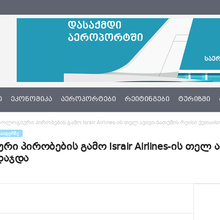
Ი
ᲔᲙᲝᲜᲝᲛᲘᲙᲐ
ᲐᲔᲠᲝᲞᲝᲠᲢᲔᲑᲘ
ᲠᲔᲘᲢᲘᲜᲒᲔᲑᲘ
ᲢᲣᲠᲘᲖᲛᲘ
ოლოგიური პირობების გამო Israir Airlines-ის თელ ავივი-ბათუმის რეისი ქუთა
ᲐᲘᲓᲔᲠᲖᲔ
 პირობების გამო Israir Airlines-ის თელ 
დაჯდა