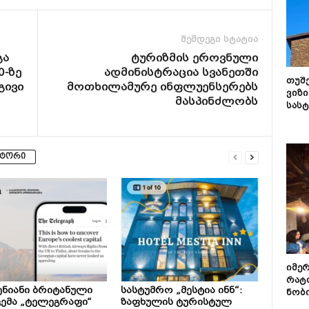
შემდეგი სტატია
გა
ტურიზმის ეროვნული
-ზე
ადმინისტრაცია სვანეთში
თუშ
გივი
მოთხილამურე ინფლუენსერებს
ვიზი
მასპინძლობს
სას
ვტორი
იმე
რატ
ნიანი ბრიტანული
სასტუმრო „მესტია ინნ“:
ნობ
ემა „ტელეგრაფი“
ზაფხულის ტურისტულ