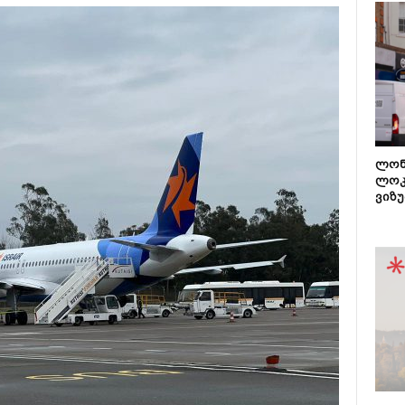
ლონ
ლოკ
ვიზუ