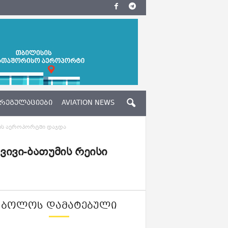
ᲠᲔᲒᲣᲚᲐᲪᲘᲔᲑᲘ
AVIATION NEWS
ისის აეროპორტში დაჯდა
ავივი-ბათუმის რეისი
ᲑᲝᲚᲝᲡ ᲓᲐᲛᲐᲢᲔᲑᲣᲚᲘ