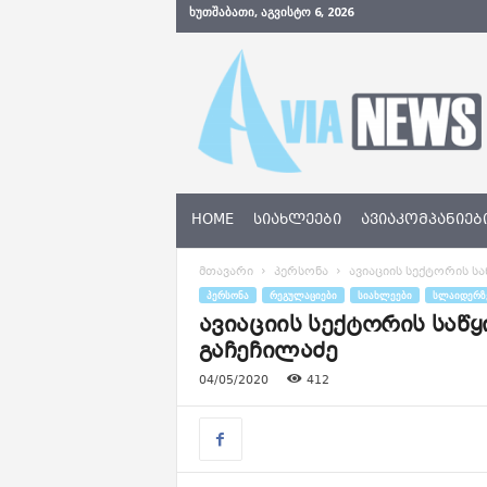
ᲮᲣᲗᲨᲐᲑᲐᲗᲘ, ᲐᲒᲕᲘᲡᲢᲝ 6, 2026
A
v
i
a
N
e
w
s
HOME
ᲡᲘᲐᲮᲚᲔᲔᲑᲘ
ᲐᲕᲘᲐᲙᲝᲛᲞᲐᲜᲘᲔᲑ
.
g
მთავარი
პერსონა
ავიაციის სექტორის სა
e
ᲞᲔᲠᲡᲝᲜᲐ
ᲠᲔᲒᲣᲚᲐᲪᲘᲔᲑᲘ
ᲡᲘᲐᲮᲚᲔᲔᲑᲘ
ᲡᲚᲐᲘᲓᲔᲠᲖ
ავიაციის სექტორის საწყ
გაჩეჩილაძე
04/05/2020
412