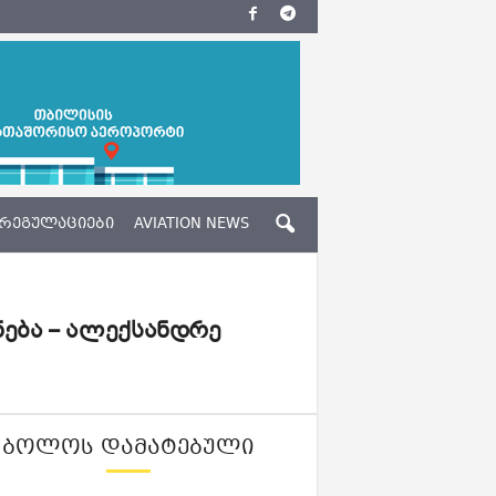
ᲠᲔᲒᲣᲚᲐᲪᲘᲔᲑᲘ
AVIATION NEWS
ნება – ალექსანდრე
ᲑᲝᲚᲝᲡ ᲓᲐᲛᲐᲢᲔᲑᲣᲚᲘ