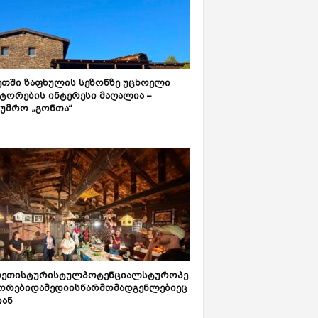
ეთში ზაფხულის სეზონზე უცხოელი
ტორების ინტერესი მაღალია –
ტუმრო „გონთა“
რეთისტურისტულპოტენციალსტუროპე
ორებიდამედიისწარმომადგენლებიეც
იან