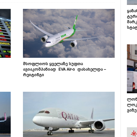
ყაზ
ტურ
მარ
სტა
მსოფლიოს ყველაზე სუფთა
ავიაკომპანიად​ EVA Air-ი დასახელდა –
რეიტინგი
ლონ
ლოკ
ვიზუ