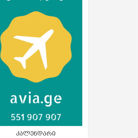
ᲙᲐᲚᲔᲜᲓᲐᲠᲘ