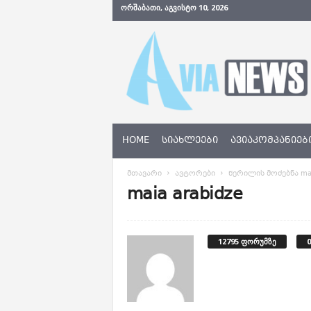
ᲝᲠᲨᲐᲑᲐᲗᲘ, ᲐᲒᲕᲘᲡᲢᲝ 10, 2026
A
v
i
a
N
e
w
s
HOME
ᲡᲘᲐᲮᲚᲔᲔᲑᲘ
ᲐᲕᲘᲐᲙᲝᲛᲞᲐᲜᲘᲔᲑ
.
g
მთავარი
ავტორები
წერილის მოძებნა mai
e
maia arabidze
12795 ფორუმზე
0