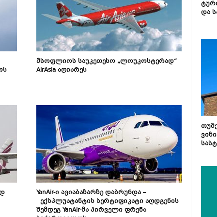
ტურ
და ს
მსოფლიოს საუკეთესო „ლოუკოსტერად“
ოს
AirAsia აღიარეს
თუშ
ვიზი
სას
 ​
YanAir-ი ავიაბაზარზე დაბრუნდა –
ექსპლუატანტის სერტიფიკატი აღდგენის
შემდეგ YanAir-მა პირველი ფრენა