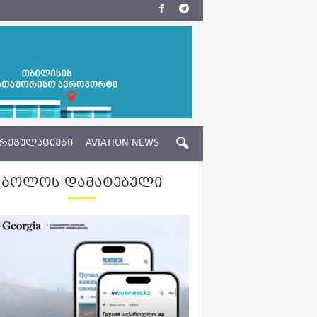
ᲠᲔᲒᲣᲚᲐᲪᲘᲔᲑᲘ
AVIATION NEWS
ᲑᲝᲚᲝᲡ ᲓᲐᲛᲐᲢᲔᲑᲣᲚᲘ