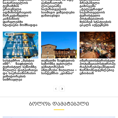
ყაზახურ მედიაში
ლონდონის 50-მდე
გავლენიანი
საქართველოს
ცენტრალურ
ბრიტანული
ტურიზმის
ლოკაციაზე
გამოცემა
ეროვნული
საქართველოს
„ტელეგრაფი“
ადმინისტრაციის
საიმიჯო ვიზუალები
საქართველოს
მარკეტინგული
განთავსდა
ტურისტული
კამპანიის
პოტენციალის
ფარგლებში
შესახებ სტატიების
სტატიები მომზადდა
ციკლს აქვეყნებს
სასტუმრო „მესტია
თუშეთში ზაფხულის
იმერეთისტურისტულ
ინნ“: ზაფხულის
სეზონზე უცხოელი
პოტენციალსტუროპე
ტურისტულ სეზონზე
ვიზიტორების
რატორებიდამედიის
მაღალი დატვირთვა
ინტერესი მაღალია –
წარმომადგენლებიე
და საერთაშორისო
სასტუმრო „გონთა“
ცნობიან
ვიზიტორების
სიმრავლეა
ᲑᲝᲚᲝᲡ ᲓᲐᲛᲐᲢᲔᲑᲣᲚᲘ