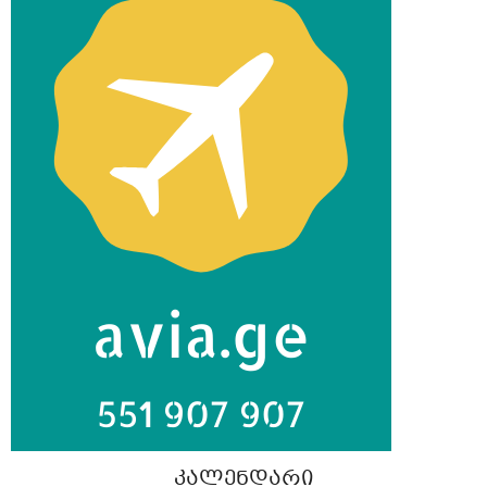
ᲙᲐᲚᲔᲜᲓᲐᲠᲘ