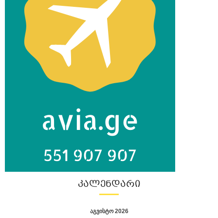
ᲙᲐᲚᲔᲜᲓᲐᲠᲘ
აგვისტო 2026