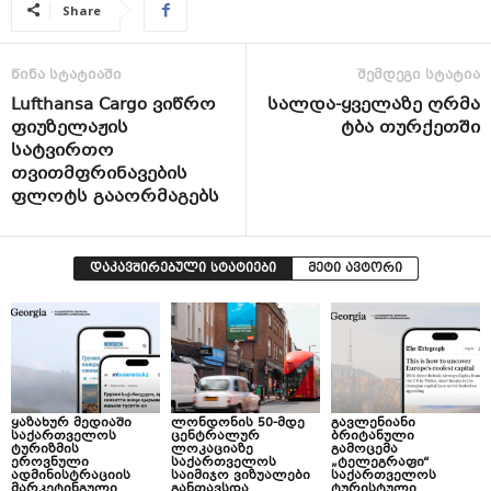
Share
წინა სტატიაში
შემდეგი სტატია
Lufthansa Cargo ვიწრო
სალდა-ყველაზე ღრმა
ფიუზელაჟის
ტბა თურქეთში
სატვირთო
თვითმფრინავების
ფლოტს გააორმაგებს
დაკავშირებული სტატიები
მეტი ავტორი
ყაზახურ მედიაში
ლონდონის 50-მდე
გავლენიანი
საქართველოს
ცენტრალურ
ბრიტანული
ტურიზმის
ლოკაციაზე
გამოცემა
ეროვნული
საქართველოს
„ტელეგრაფი“
ადმინისტრაციის
საიმიჯო ვიზუალები
საქართველოს
მარკეტინგული
განთავსდა
ტურისტული