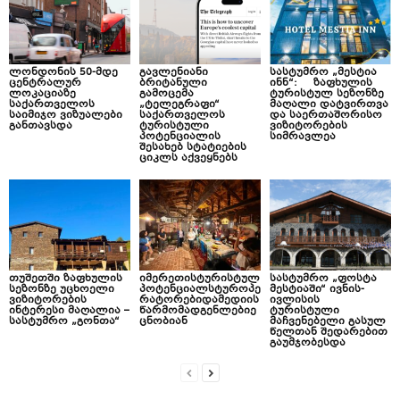
ლონდონის 50-მდე
გავლენიანი
სასტუმრო „მესტია
ცენტრალურ
ბრიტანული
ინნ“: ზაფხულის
ლოკაციაზე
გამოცემა
ტურისტულ სეზონზე
საქართველოს
„ტელეგრაფი“
მაღალი დატვირთვა
საიმიჯო ვიზუალები
საქართველოს
და საერთაშორისო
განთავსდა
ტურისტული
ვიზიტორების
პოტენციალის
სიმრავლეა
შესახებ სტატიების
ციკლს აქვეყნებს
თუშეთში ზაფხულის
იმერეთისტურისტულ
სასტუმრო „ფოსტა
სეზონზე უცხოელი
პოტენციალსტუროპე
მესტიაში“ ივნის-
ვიზიტორების
რატორებიდამედიის
ივლისის
ინტერესი მაღალია –
წარმომადგენლებიე
ტურისტული
სასტუმრო „გონთა“
ცნობიან
მაჩვენებელი გასულ
წელთან შედარებით
გაუმჯობესდა