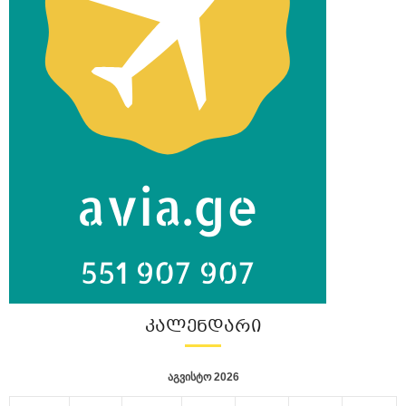
ᲙᲐᲚᲔᲜᲓᲐᲠᲘ
აგვისტო 2026