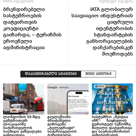
წინა სტატიაში
შემდეგი სტატია
ბრენდირებული
IATA გლობალურ
სასტუმროების
საავიაციო ინდუსტრიას
დატვირთვის
ციფრული
კოეფიციენტი
იდენტურობის
გაიზარდა, – ტურიზმის
სტანდარტების
ეროვნული
განხორციელების
ადმინისტრაცია
დაჩქარებისკენ
მოუწოდებს
დაკავშირებული სტატიები
მეტი ავტორი
ლონდონის 50-მდე
გავლენიანი
სასტუმრო „მესტია
ცენტრალურ
ბრიტანული
ინნ“: ზაფხულის
ლოკაციაზე
გამოცემა
ტურისტულ სეზონზე
საქართველოს
„ტელეგრაფი“
მაღალი დატვირთვა
საიმიჯო ვიზუალები
საქართველოს
და საერთაშორისო
განთავსდა
ტურისტული
ვიზიტორების