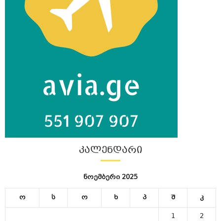
ᲙᲐᲚᲔᲜᲓᲐᲠᲘ
ნოემბერი 2025
ო
ს
ო
ხ
პ
შ
კ
1
2