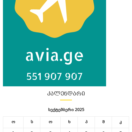
ᲙᲐᲚᲔᲜᲓᲐᲠᲘ
სექტემბერი 2025
ო
ს
ო
ხ
პ
შ
კ