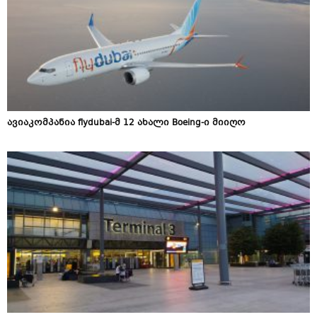
ავიაკომპანია flydubai-მ 12 ახალი Boeing-ი მიიღო