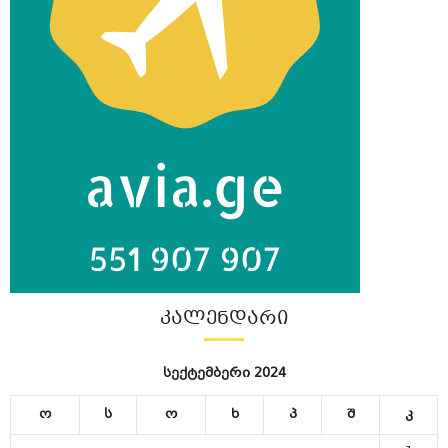
ᲙᲐᲚᲔᲜᲓᲐᲠᲘ
სექტემბერი 2024
ო
ს
ო
ხ
პ
შ
კ