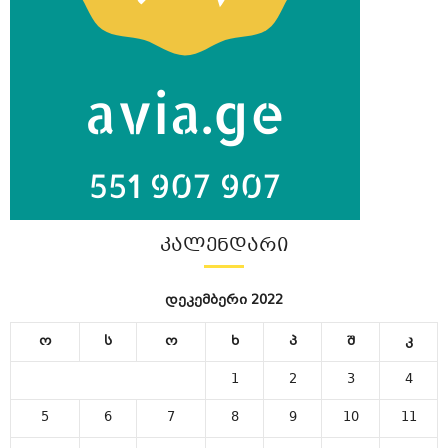
ᲙᲐᲚᲔᲜᲓᲐᲠᲘ
დეკემბერი 2022
ო
ს
ო
ხ
პ
შ
კ
1
2
3
4
5
6
7
8
9
10
11