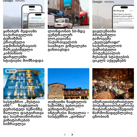
ყაზახურ მედიაში
ლონდონის 50-მდე
გავლენიანი
საქართველოს
ცენტრალურ
ბრიტანული
ტურიზმის
ლოკაციაზე
გამოცემა
ეროვნული
საქართველოს
„ტელეგრაფი“
ადმინისტრაციის
საიმიჯო ვიზუალები
საქართველოს
მარკეტინგული
განთავსდა
ტურისტული
კამპანიის
პოტენციალის
ფარგლებში
შესახებ სტატიების
სტატიები მომზადდა
ციკლს აქვეყნებს
სასტუმრო „მესტია
თუშეთში ზაფხულის
იმერეთისტურისტულ
ინნ“: ზაფხულის
სეზონზე უცხოელი
პოტენციალსტუროპე
ტურისტულ სეზონზე
ვიზიტორების
რატორებიდამედიის
მაღალი დატვირთვა
ინტერესი მაღალია –
წარმომადგენლებიე
და საერთაშორისო
სასტუმრო „გონთა“
ცნობიან
ვიზიტორების
სიმრავლეა