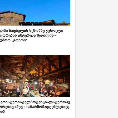
ეთში ზაფხულის სეზონზე უცხოელი
ტორების ინტერესი მაღალია –
ტუმრო „გონთა“
რეთისტურისტულპოტენციალსტუროპე
ორებიდამედიისწარმომადგენლებიეც
იან