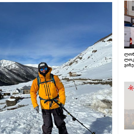
ლონ
ლოკ
ვიზუ