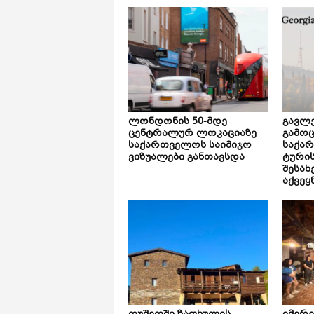
ლონდონის 50-მდე
გავლე
ცენტრალურ ლოკაციაზე
გამოც
საქართველოს საიმიჯო
საქა
ვიზუალები განთავსდა
ტური
შესახ
აქვეყ