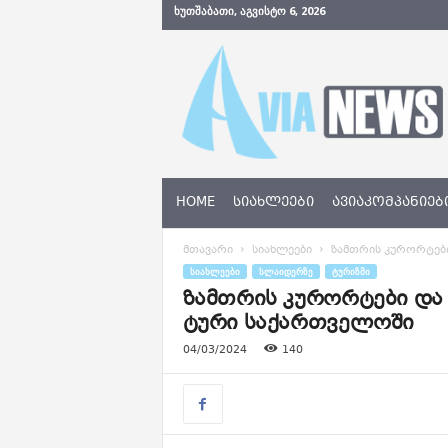
ᲮᲣᲗᲨᲐᲑᲐᲗᲘ, ᲐᲒᲕᲘᲡᲢᲝ 6, 2026
A
v
i
a
N
e
w
s
HOME
ᲡᲘᲐᲮᲚᲔᲔᲑᲘ
ᲐᲕᲘᲐᲙᲝᲛᲞᲐᲜᲘᲔᲑ
.
g
მთავარი
სიახლეები
ზამთრის კურორტები
e
ᲡᲘᲐᲮᲚᲔᲔᲑᲘ
ᲡᲚᲐᲘᲓᲔᲠᲖᲔ
ᲢᲣᲠᲘᲖᲛᲘ
ზამთრის კურორტები და 
ტური საქართველოში
04/03/2024
140