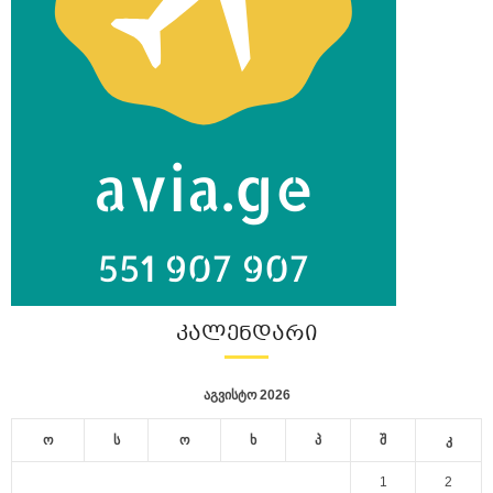
ᲙᲐᲚᲔᲜᲓᲐᲠᲘ
აგვისტო 2026
ო
ს
ო
ხ
პ
შ
კ
1
2