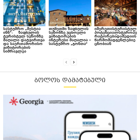
სასტუმრო „მესტია
თუშეთში ზაფხულის
იმერეთისტურისტულ
ინნ“: ზაფხულის
სეზონზე უცხოელი
პოტენციალსტუროპე
ტურისტულ სეზონზე
ვიზიტორების
რატორებიდამედიის
მაღალი დატვირთვა
ინტერესი მაღალია –
წარმომადგენლებიე
და საერთაშორისო
სასტუმრო „გონთა“
ცნობიან
ვიზიტორების
სიმრავლეა
ᲑᲝᲚᲝᲡ ᲓᲐᲛᲐᲢᲔᲑᲣᲚᲘ