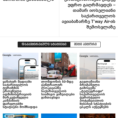
უფრო გაღრმავდეს –
თამარ იოსელიანი
საქართველოს
ავიაბაზარზე T’way Air-ის
შემოსვლაზე
დაკავშირებული სტატიები
მეტი ავტორი
ყაზახურ მედიაში
ლონდონის 50-მდე
გავლენიანი
საქართველოს
ცენტრალურ
ბრიტანული
ტურიზმის
ლოკაციაზე
გამოცემა
ეროვნული
საქართველოს
„ტელეგრაფი“
ადმინისტრაციის
საიმიჯო ვიზუალები
საქართველოს
მარკეტინგული
განთავსდა
ტურისტული
კამპანიის
პოტენციალის
ფარგლებში
შესახებ სტატიების
სტატიები მომზადდა
ციკლს აქვეყნებს