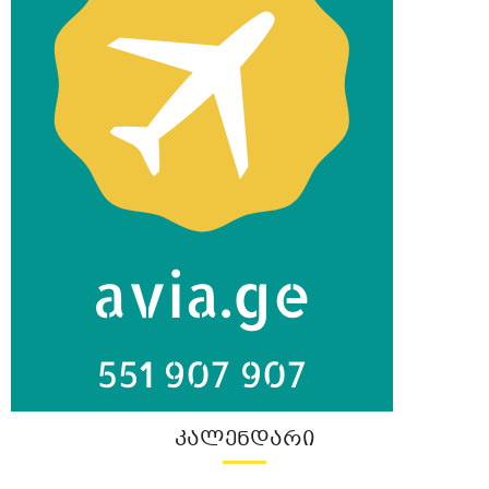
ᲙᲐᲚᲔᲜᲓᲐᲠᲘ