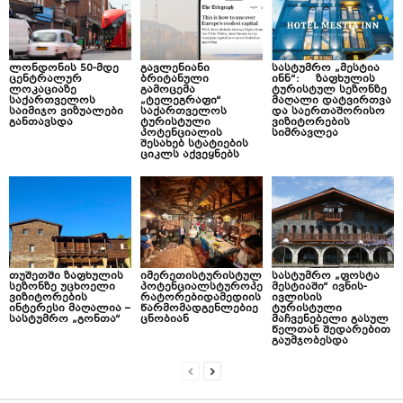
ლონდონის 50-მდე
გავლენიანი
სასტუმრო „მესტია
ცენტრალურ
ბრიტანული
ინნ“: ზაფხულის
ლოკაციაზე
გამოცემა
ტურისტულ სეზონზე
საქართველოს
„ტელეგრაფი“
მაღალი დატვირთვა
საიმიჯო ვიზუალები
საქართველოს
და საერთაშორისო
განთავსდა
ტურისტული
ვიზიტორების
პოტენციალის
სიმრავლეა
შესახებ სტატიების
ციკლს აქვეყნებს
თუშეთში ზაფხულის
იმერეთისტურისტულ
სასტუმრო „ფოსტა
სეზონზე უცხოელი
პოტენციალსტუროპე
მესტიაში“ ივნის-
ვიზიტორების
რატორებიდამედიის
ივლისის
ინტერესი მაღალია –
წარმომადგენლებიე
ტურისტული
სასტუმრო „გონთა“
ცნობიან
მაჩვენებელი გასულ
წელთან შედარებით
გაუმჯობესდა