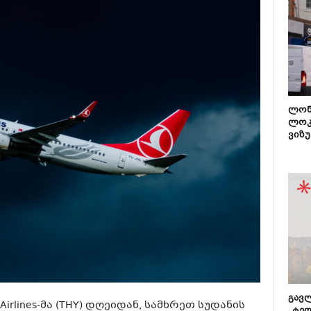
ლონ
ლოკ
ვიზუ
გავლ
Airlines-მა (THY) დღეიდან, სამხრეთ სუდანის