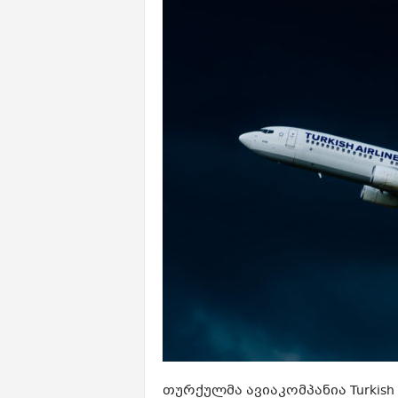
თურქულმა ავიაკომპანია Turkish 