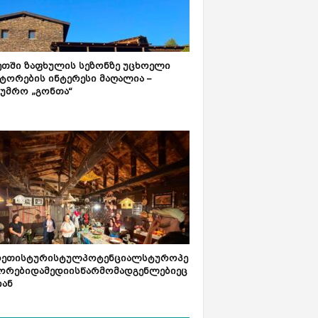
ეთში ზაფხულის სეზონზე უცხოელი
ტორების ინტერესი მაღალია –
ტუმრო „გონთა“
რეთისტურისტულპოტენციალსტუროპე
ორებიდამედიისწარმომადგენლებიეც
იან