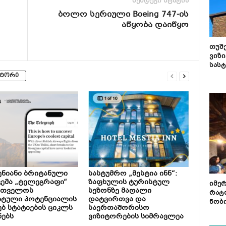
შემდეგი სტატია
ბოლო სერიული Boeing 747-ის
აწყობა დაიწყო
თუშ
ვიზი
სას
ვტორი
ნიანი ბრიტანული
სასტუმრო „მესტია ინნ“:
ემა „ტელეგრაფი“
ზაფხულის ტურისტულ
იმე
რთველოს
სეზონზე მაღალი
რატ
სტული პოტენციალის
დატვირთვა და
ნობ
ებ სტატიების ციკლს
საერთაშორისო
ნებს
ვიზიტორების სიმრავლეა