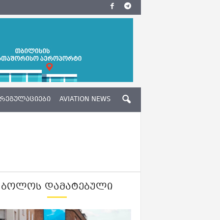
ᲠᲔᲒᲣᲚᲐᲪᲘᲔᲑᲘ
AVIATION NEWS
ᲑᲝᲚᲝᲡ ᲓᲐᲛᲐᲢᲔᲑᲣᲚᲘ