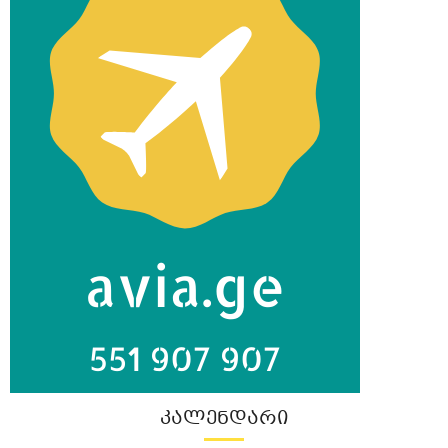
ᲙᲐᲚᲔᲜᲓᲐᲠᲘ