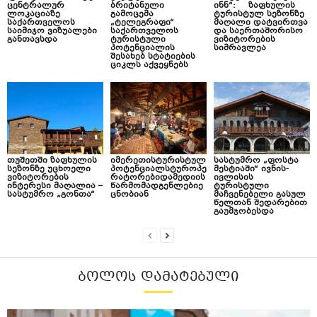
ცენტრალურ
ბრიტანული
ინნ“: ზაფხულის
ლოკაციაზე
გამოცემა
ტურისტულ სეზონზე
საქართველოს
„ტელეგრაფი“
მაღალი დატვირთვა
საიმიჯო ვიზუალები
საქართველოს
და საერთაშორისო
განთავსდა
ტურისტული
ვიზიტორების
პოტენციალის
სიმრავლეა
შესახებ სტატიების
ციკლს აქვეყნებს
თუშეთში ზაფხულის
იმერეთისტურისტულ
სასტუმრო „ფოსტა
სეზონზე უცხოელი
პოტენციალსტუროპე
მესტიაში“ ივნის-
ვიზიტორების
რატორებიდამედიის
ივლისის
ინტერესი მაღალია –
წარმომადგენლებიე
ტურისტული
სასტუმრო „გონთა“
ცნობიან
მაჩვენებელი გასულ
წელთან შედარებით
გაუმჯობესდა
ᲑᲝᲚᲝᲡ ᲓᲐᲛᲐᲢᲔᲑᲣᲚᲘ