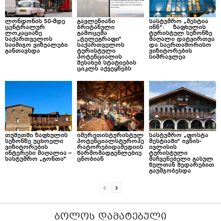
ლონდონის 50-მდე
გავლენიანი
სასტუმრო „მესტია
ცენტრალურ
ბრიტანული
ინნ“: ზაფხულის
ლოკაციაზე
გამოცემა
ტურისტულ სეზონზე
საქართველოს
„ტელეგრაფი“
მაღალი დატვირთვა
საიმიჯო ვიზუალები
საქართველოს
და საერთაშორისო
განთავსდა
ტურისტული
ვიზიტორების
პოტენციალის
სიმრავლეა
შესახებ სტატიების
ციკლს აქვეყნებს
თუშეთში ზაფხულის
იმერეთისტურისტულ
სასტუმრო „ფოსტა
სეზონზე უცხოელი
პოტენციალსტუროპე
მესტიაში“ ივნის-
ვიზიტორების
რატორებიდამედიის
ივლისის
ინტერესი მაღალია –
წარმომადგენლებიე
ტურისტული
სასტუმრო „გონთა“
ცნობიან
მაჩვენებელი გასულ
წელთან შედარებით
გაუმჯობესდა
ᲑᲝᲚᲝᲡ ᲓᲐᲛᲐᲢᲔᲑᲣᲚᲘ