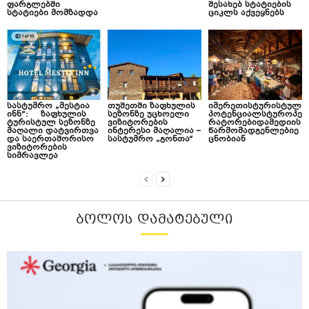
ფარგლებში
შესახებ სტატიების
სტატიები მომზადდა
ციკლს აქვეყნებს
სასტუმრო „მესტია
თუშეთში ზაფხულის
იმერეთისტურისტულ
ინნ“: ზაფხულის
სეზონზე უცხოელი
პოტენციალსტუროპე
ტურისტულ სეზონზე
ვიზიტორების
რატორებიდამედიის
მაღალი დატვირთვა
ინტერესი მაღალია –
წარმომადგენლებიე
და საერთაშორისო
სასტუმრო „გონთა“
ცნობიან
ვიზიტორების
სიმრავლეა
ᲑᲝᲚᲝᲡ ᲓᲐᲛᲐᲢᲔᲑᲣᲚᲘ