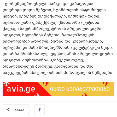
გორემეს
ეროვნული პარკი და
კაბადოკია
,
დივრიგი
დ
იდი
მეჩეთი
,
სტამბოლის ისტორიული
უბნებ
ი
,
ხეთების დედაქალაქი
,
ნემრუთ
–
და
ღი
,
იერაპოლისი-ფამუ
ქქა
ლე
,
ქსანთოსი
-ლეტონი
,
ქალაქი
საფრანბოლუ
,
ტროას არქეოლოგიური
ადგილი
,
სელიმიეს
მეჩეთი
,
ჩ
ა
თა
ლჰოიუკის
ნეოლითური ადგილი
,
ბურსა და
კუმალიკიზიკი
,
ბერგამა
და მისი მრავალშრიანი კულტურული
ხედი
,
დიარბაქრის
სასახლე
,
ეფესო
,
ანის არქეოლოგიური
ადგილ
ი
.
აფროდიზია
,
გობე
ქ
ლი
თეფე
,
არსლანთეფეს
ბორცვი
,
გორდიონი
და
შუა
საუკუნეების ანატოლიის ხის
ჰიპოსტილის
მეჩეთები
.
Share