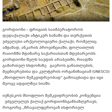
გორდიონი
–
ფრიგიის
საიმპერატოროს
დედაქალაქი ანტიკურ ხანაში
და თურქეთის
უძველესი არქეოლოგიური ქალაქი
,
რომელიც
ამჟამად,
ანკარის პროვინციაში,
ფოლათლის
რაიონში
მდინარე
საქარიასთან
მდებარეობს
.
გორდიონი
წელს
საუდის
არაბეთში,
რიადში
გამართულ
სხდომაზე
გაეროს განათლების,
მეცნიერებისა და კულტურის ორგანიზაციამ (UNESCO)
„მსოფლიო მემკვიდრეობად“ გამოაცხადა
და იგი
მეოცე ადგილზეა სიაში.
იუნესკოს მსოფლიო მემკვიდრეობის კონვენცია
უძველე
ლეს
ქალაქ
გორდიონს
განსაზღვრავს
,
როგორც „მრავალფეროვან ისტორიულ