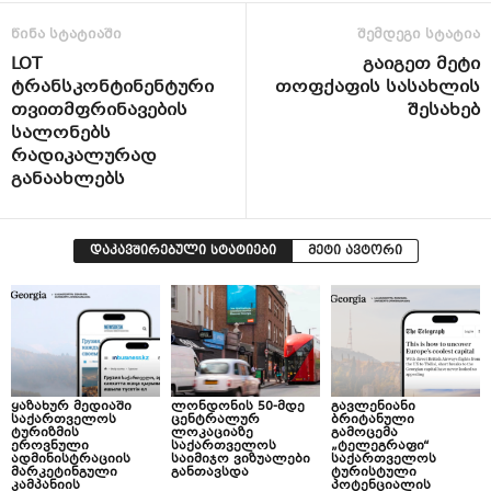
წინა სტატიაში
შემდეგი სტატია
LOT
გაიგეთ მეტი
ტრანსკონტინენტური
თოფქაფის სასახლის
თვითმფრინავების
შესახებ
სალონებს
რადიკალურად
განაახლებს
დაკავშირებული სტატიები
მეტი ავტორი
ყაზახურ მედიაში
ლონდონის 50-მდე
გავლენიანი
საქართველოს
ცენტრალურ
ბრიტანული
ტურიზმის
ლოკაციაზე
გამოცემა
ეროვნული
საქართველოს
„ტელეგრაფი“
ადმინისტრაციის
საიმიჯო ვიზუალები
საქართველოს
მარკეტინგული
განთავსდა
ტურისტული
კამპანიის
პოტენციალის