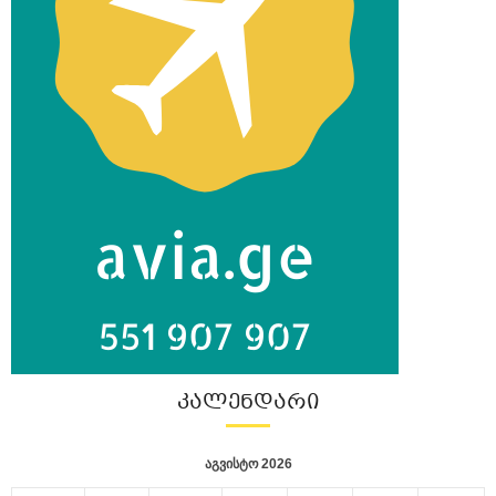
ᲙᲐᲚᲔᲜᲓᲐᲠᲘ
აგვისტო 2026