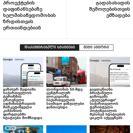
პროექტების
გადასახადის
დაფინანსებაზე
შემოღებისთვის
ხელმისაწვდომობის
ემზადება
ზრდისთვის
ერთიანდებიან
დაკავშირებული სტატიები
მეტი ავტორი
ყაზახურ მედიაში
ლონდონის 50-მდე
გავლენიანი
საქართველოს
ცენტრალურ
ბრიტანული
ტურიზმის
ლოკაციაზე
გამოცემა
ეროვნული
საქართველოს
„ტელეგრაფი“
ადმინისტრაციის
საიმიჯო ვიზუალები
საქართველოს
მარკეტინგული
განთავსდა
ტურისტული
კამპანიის
პოტენციალის
ფარგლებში
შესახებ სტატიების
სტატიები მომზადდა
ციკლს აქვეყნებს