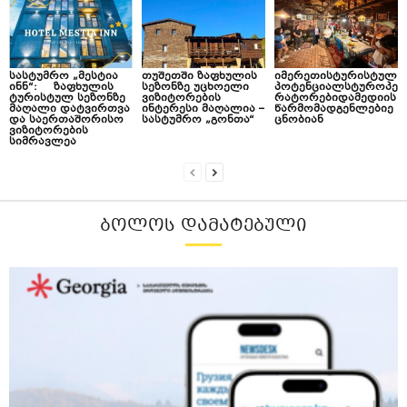
სასტუმრო „მესტია
თუშეთში ზაფხულის
იმერეთისტურისტულ
ინნ“: ზაფხულის
სეზონზე უცხოელი
პოტენციალსტუროპე
ტურისტულ სეზონზე
ვიზიტორების
რატორებიდამედიის
მაღალი დატვირთვა
ინტერესი მაღალია –
წარმომადგენლებიე
და საერთაშორისო
სასტუმრო „გონთა“
ცნობიან
ვიზიტორების
სიმრავლეა
ᲑᲝᲚᲝᲡ ᲓᲐᲛᲐᲢᲔᲑᲣᲚᲘ