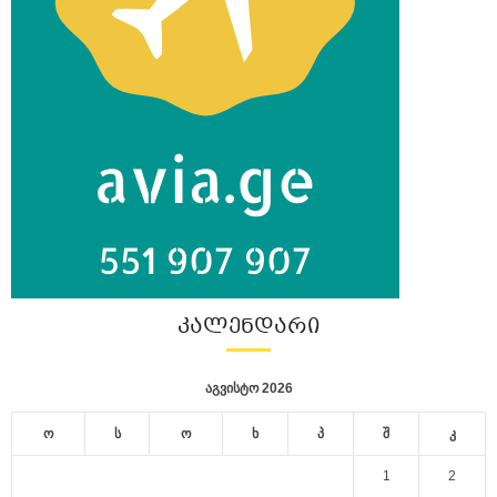
ᲙᲐᲚᲔᲜᲓᲐᲠᲘ
აგვისტო 2026
ო
ს
ო
ხ
პ
შ
კ
1
2