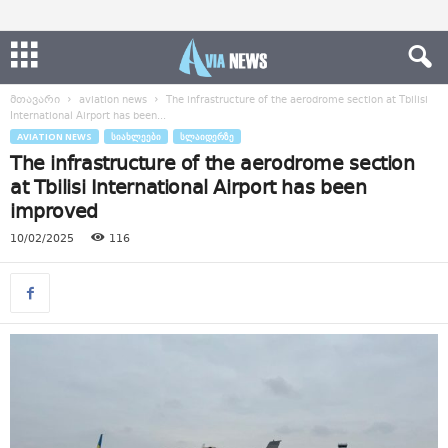
მთავარი
aviation news
The infrastructure of the aerodrome section at Tbilisi
International Airport has been...
AVIATION NEWS
ᲡᲘᲐᲮᲚᲔᲔᲑᲘ
ᲡᲚᲐᲘᲓᲔᲠᲖᲔ
The infrastructure of the aerodrome section
at Tbilisi International Airport has been
improved
10/02/2025
116