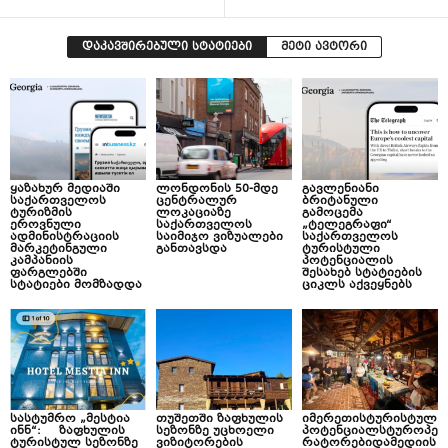
დაკავშირებული სტატიები
მეტი ავტორი
ყაზახურ მედიაში
ლონდონის 50-მდე
გავლენიანი
საქართველოს
ცენტრალურ
ბრიტანული
ტურიზმის
ლოკაციაზე
გამოცემა
ეროვნული
საქართველოს
„ტელეგრაფი“
ადმინისტრაციის
საიმიჯო ვიზუალები
საქართველოს
მარკეტინგული
განთავსდა
ტურისტული
კამპანიის
პოტენციალის
ფარგლებში
შესახებ სტატიების
სტატიები მომზადდა
ციკლს აქვეყნებს
სასტუმრო „მესტია
თუშეთში ზაფხულის
იმერეთისტურისტულ
ინნ“: ზაფხულის
სეზონზე უცხოელი
პოტენციალსტუროპე
ტურისტულ სეზონზე
ვიზიტორების
რატორებიდამედიის