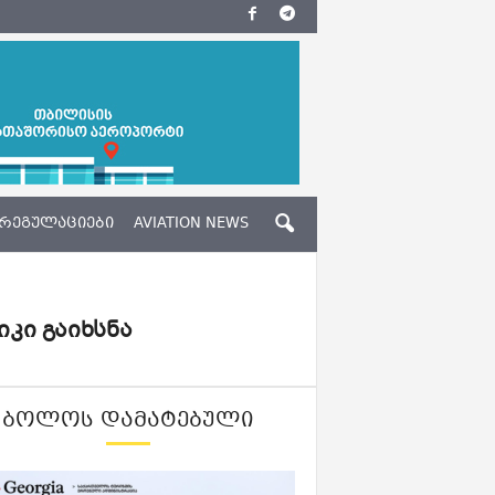
ᲠᲔᲒᲣᲚᲐᲪᲘᲔᲑᲘ
AVIATION NEWS
კი გაიხსნა
ᲑᲝᲚᲝᲡ ᲓᲐᲛᲐᲢᲔᲑᲣᲚᲘ