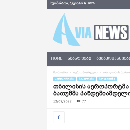
ᲮᲣᲗᲨᲐᲑᲐᲗᲘ, ᲐᲒᲕᲘᲡᲢᲝ 6, 2026
A
v
i
a
N
e
w
s
HOME
ᲡᲘᲐᲮᲚᲔᲔᲑᲘ
ᲐᲕᲘᲐᲙᲝᲛᲞᲐᲜᲘᲔᲑ
.
g
მთავარი
აეროპორტები
თბილისის აეროპ
e
ᲐᲔᲠᲝᲞᲝᲠᲢᲔᲑᲘ
ᲡᲘᲐᲮᲚᲔᲔᲑᲘ
ᲡᲚᲐᲘᲓᲔᲠᲖᲔ
თბილისის აეროპორტმა ა
ბათუმმა პანდემიამდელი
12/09/2022
77