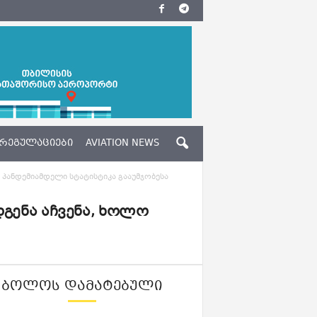
ᲠᲔᲒᲣᲚᲐᲪᲘᲔᲑᲘ
AVIATION NEWS
 პანდემიამდელი სტატისტიკა გააუმჯობესა
გენა აჩვენა, ხოლო
ᲑᲝᲚᲝᲡ ᲓᲐᲛᲐᲢᲔᲑᲣᲚᲘ