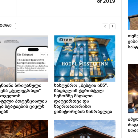
of 2019
ვტორი
თუშ
ვიზი
სას
ნიანი ბრიტანული
სასტუმრო „მესტია ინნ“:
ემა „ტელეგრაფი“
ზაფხულის ტურისტულ
რთველოს
სეზონზე მაღალი
სტული პოტენციალის
დატვირთვა და
ებ სტატიების ციკლს
საერთაშორისო
ნებს
ვიზიტორების სიმრავლეა
იმე
რატ
ნობ