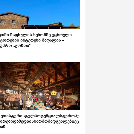
ეთში ზაფხულის სეზონზე უცხოელი
ტორების ინტერესი მაღალია –
ტუმრო „გონთა“
რეთისტურისტულპოტენციალსტუროპე
ორებიდამედიისწარმომადგენლებიეც
იან