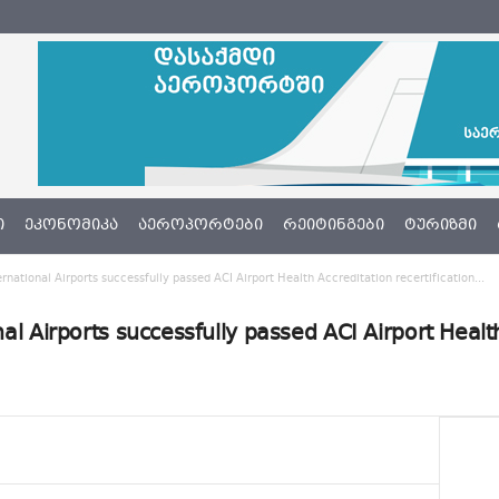
Ი
ᲔᲙᲝᲜᲝᲛᲘᲙᲐ
ᲐᲔᲠᲝᲞᲝᲠᲢᲔᲑᲘ
ᲠᲔᲘᲢᲘᲜᲒᲔᲑᲘ
ᲢᲣᲠᲘᲖᲛᲘ
ernational Airports successfully passed ACI Airport Health Accreditation recertification...
nal Airports successfully passed ACI Airport Health