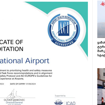
ყაზ
ტურ
მარ
სტა