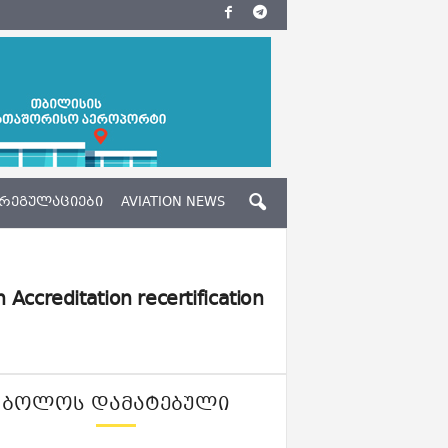
ᲠᲔᲒᲣᲚᲐᲪᲘᲔᲑᲘ
AVIATION NEWS
 Accreditation recertification
ᲑᲝᲚᲝᲡ ᲓᲐᲛᲐᲢᲔᲑᲣᲚᲘ