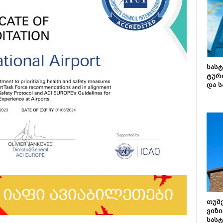
სას
ტურ
და ს
თუშ
ვიზი
სას