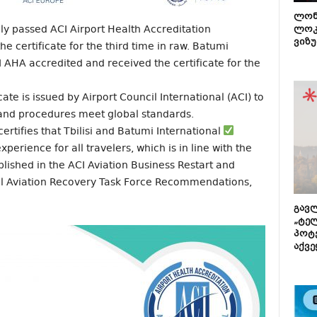
ლონ
ully passed ACI Airport Health Accreditation
ლოკ
ვიზუ
he certificate for the third time in raw. Batumi
 AHA accredited and received the certificate for the
cate is issued by Airport Council International (ACI) to
 and procedures meet global standards.
ertifies that Tbilisi and Batumi International
xperience for all travelers, which is in line with the
shed in the ACI Aviation Business Restart and
l Aviation Recovery Task Force Recommendations,
გავლ
„ტე
პოტე
აქვე