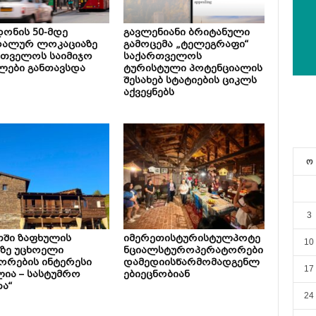
ონის 50-მდე
გავლენიანი ბრიტანული
რალურ ლოკაციაზე
გამოცემა „ტელეგრაფი“
რთველოს საიმიჯო
საქართველოს
ლები განთავსდა
ტურისტული პოტენციალის
შესახებ სტატიების ციკლს
აქვეყნებს
ო
3
თში ზაფხულის
იმერეთისტურისტულპოტე
10
ზე უცხოელი
ნციალსტუროპერატორები
ორების ინტერესი
დამედიისწარმომადგენლ
17
ია – სასტუმრო
ებიეცნობიან
ა“
24