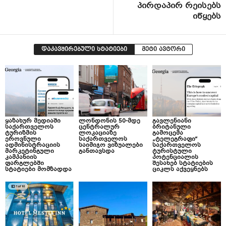
პირდაპირ რეისებს
იწყებს
დაკავშირებული სტატიები
მეტი ავტორი
ყაზახურ მედიაში
ლონდონის 50-მდე
გავლენიანი
საქართველოს
ცენტრალურ
ბრიტანული
ტურიზმის
ლოკაციაზე
გამოცემა
ეროვნული
საქართველოს
„ტელეგრაფი“
ადმინისტრაციის
საიმიჯო ვიზუალები
საქართველოს
მარკეტინგული
განთავსდა
ტურისტული
კამპანიის
პოტენციალის
ფარგლებში
შესახებ სტატიების
სტატიები მომზადდა
ციკლს აქვეყნებს