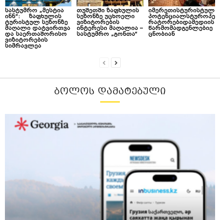
სასტუმრო „მესტია
თუშეთში ზაფხულის
იმერეთისტურისტულ
ინნ“: ზაფხულის
სეზონზე უცხოელი
პოტენციალსტუროპე
ტურისტულ სეზონზე
ვიზიტორების
რატორებიდამედიის
მაღალი დატვირთვა
ინტერესი მაღალია –
წარმომადგენლებიე
და საერთაშორისო
სასტუმრო „გონთა“
ცნობიან
ვიზიტორების
სიმრავლეა
ᲑᲝᲚᲝᲡ ᲓᲐᲛᲐᲢᲔᲑᲣᲚᲘ