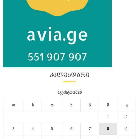
ᲙᲐᲚᲔᲜᲓᲐᲠᲘ
აგვისტო 2026
ო
ს
ო
ხ
პ
შ
კ
1
2
3
4
5
6
7
8
9