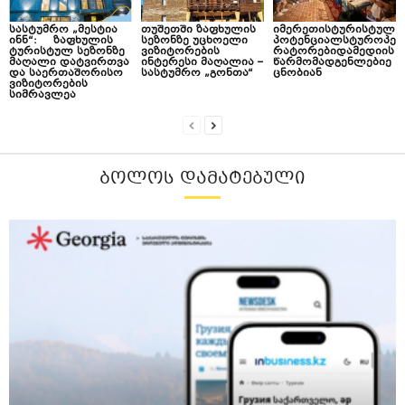
სასტუმრო „მესტია
თუშეთში ზაფხულის
იმერეთისტურისტულ
ინნ“: ზაფხულის
სეზონზე უცხოელი
პოტენციალსტუროპე
ტურისტულ სეზონზე
ვიზიტორების
რატორებიდამედიის
მაღალი დატვირთვა
ინტერესი მაღალია –
წარმომადგენლებიე
და საერთაშორისო
სასტუმრო „გონთა“
ცნობიან
ვიზიტორების
სიმრავლეა
ᲑᲝᲚᲝᲡ ᲓᲐᲛᲐᲢᲔᲑᲣᲚᲘ