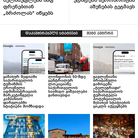
ხელისუფლება იაფ
უდიდესი აეროპორტის
ფრენებთან
აშენებას გეგმავს
„ბრძოლას“ იწყებს
დაკავშირებული სტატიები
მეტი ავტორი
ყაზახურ მედიაში
ლონდონის 50-მდე
გავლენიანი
საქართველოს
ცენტრალურ
ბრიტანული
ტურიზმის
ლოკაციაზე
გამოცემა
ეროვნული
საქართველოს
„ტელეგრაფი“
ადმინისტრაციის
საიმიჯო ვიზუალები
საქართველოს
მარკეტინგული
განთავსდა
ტურისტული
კამპანიის
პოტენციალის
ფარგლებში
შესახებ სტატიების
სტატიები მომზადდა
ციკლს აქვეყნებს