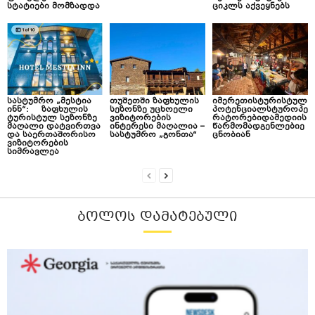
სტატიები მომზადდა
ციკლს აქვეყნებს
სასტუმრო „მესტია
თუშეთში ზაფხულის
იმერეთისტურისტულ
ინნ“: ზაფხულის
სეზონზე უცხოელი
პოტენციალსტუროპე
ტურისტულ სეზონზე
ვიზიტორების
რატორებიდამედიის
მაღალი დატვირთვა
ინტერესი მაღალია –
წარმომადგენლებიე
და საერთაშორისო
სასტუმრო „გონთა“
ცნობიან
ვიზიტორების
სიმრავლეა
ᲑᲝᲚᲝᲡ ᲓᲐᲛᲐᲢᲔᲑᲣᲚᲘ