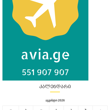
ᲙᲐᲚᲔᲜᲓᲐᲠᲘ
აგვისტო 2026