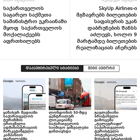
წინა სტატიაში
შემდეგი სტატია
საქართველოს
SkyUp Airlines-ი
საგარეო საქმეთა
მგზავრებს ბილეთების
სამინისტრო უკრაინაში
საფასურის უკან
მყოფ საქართველოს
დაბრუნების შანსს
მოქალაქეებს
აძლევს, ხოლო 9
აფრთხილებს
მარტამდე ბილეთების
რეალიზაციას აჩერებს
დაკავშირებული სტატიები
მეტი ავტორი
ყაზახურ მედიაში
ლონდონის 50-მდე
გავლენიანი
საქართველოს
ცენტრალურ
ბრიტანული
ტურიზმის
ლოკაციაზე
გამოცემა
ეროვნული
საქართველოს
„ტელეგრაფი“
ადმინისტრაციის
საიმიჯო ვიზუალები
საქართველოს
მარკეტინგული
განთავსდა
ტურისტული
კამპანიის
პოტენციალის
ფარგლებში
შესახებ სტატიების