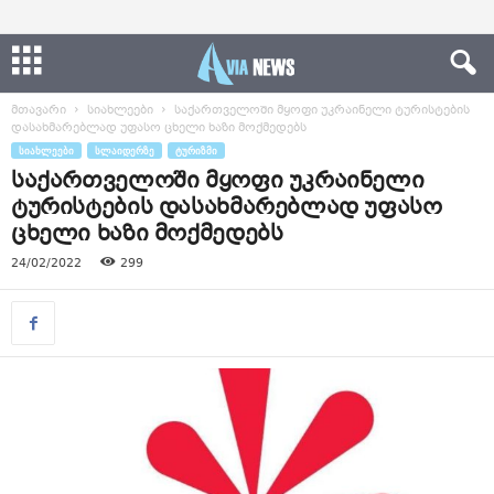
მთავარი
სიახლეები
საქართველოში მყოფი უკრაინელი ტურისტების
დასახმარებლად უფასო ცხელი ხაზი მოქმედებს
ᲡᲘᲐᲮᲚᲔᲔᲑᲘ
ᲡᲚᲐᲘᲓᲔᲠᲖᲔ
ᲢᲣᲠᲘᲖᲛᲘ
საქართველოში მყოფი უკრაინელი
ტურისტების დასახმარებლად უფასო
ცხელი ხაზი მოქმედებს
24/02/2022
299