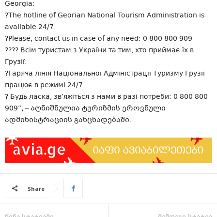
Georgia:
?The hotline of Georian National Tourism Administration is
available 24/7.
?Please, contact us in case of any need: 0 800 800 909
???? Всім туристам з України та тим, хто приймає їх в
Грузії:
?Гаряча лінія Національної Адміністрації Туризму Грузії
працює в режимі 24/7.
? Будь ласка, зв’яжіться з нами в разі потреби: 0 800 800
909”
,
– აღნიშნულია ტურიზმის ეროვნული
ადმინისტრაციის განცხადებაში.
Share