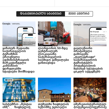
დაკავშირებული სტატიები
მეტი ავტორი
ყაზახურ მედიაში
ლონდონის 50-მდე
გავლენიანი
საქართველოს
ცენტრალურ
ბრიტანული
ტურიზმის
ლოკაციაზე
გამოცემა
ეროვნული
საქართველოს
„ტელეგრაფი“
ადმინისტრაციის
საიმიჯო ვიზუალები
საქართველოს
მარკეტინგული
განთავსდა
ტურისტული
კამპანიის
პოტენციალის
ფარგლებში
შესახებ სტატიების
სტატიები მომზადდა
ციკლს აქვეყნებს
სასტუმრო „მესტია
თუშეთში ზაფხულის
იმერეთისტურისტულ
ინნ“: ზაფხულის
სეზონზე უცხოელი
პოტენციალსტუროპე