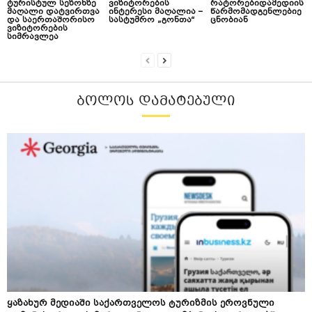
ტურისტულ სეზონზე
ვიზიტორების
რატორებიდამედიის
მაღალი დატვირთვა
ინტერესი მაღალია –
წარმომადგენლებიე
და საერთაშორისო
სასტუმრო „გონთა“
ცნობიან
ვიზიტორების
სიმრავლეა
ᲑᲝᲚᲝᲡ ᲓᲐᲛᲐᲢᲔᲑᲣᲚᲘ
ყაზახურ მედიაში საქართველოს ტურიზმის ეროვნული