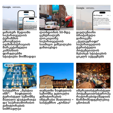
ყაზახურ მედიაში
ლონდონის 50-მდე
გავლენიანი
საქართველოს
ცენტრალურ
ბრიტანული
ტურიზმის
ლოკაციაზე
გამოცემა
ეროვნული
საქართველოს
„ტელეგრაფი“
ადმინისტრაციის
საიმიჯო ვიზუალები
საქართველოს
მარკეტინგული
განთავსდა
ტურისტული
კამპანიის
პოტენციალის
ფარგლებში
შესახებ სტატიების
სტატიები მომზადდა
ციკლს აქვეყნებს
სასტუმრო „მესტია
თუშეთში ზაფხულის
იმერეთისტურისტულ
ინნ“: ზაფხულის
სეზონზე უცხოელი
პოტენციალსტუროპე
ტურისტულ სეზონზე
ვიზიტორების
რატორებიდამედიის
მაღალი დატვირთვა
ინტერესი მაღალია –
წარმომადგენლებიე
და საერთაშორისო
სასტუმრო „გონთა“
ცნობიან
ვიზიტორების
სიმრავლეა