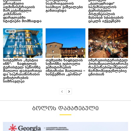
ტურიზმის
ლოკაციაზე
გამოცემა
ეროვნული
საქართველოს
„ტელეგრაფი“
ადმინისტრაციის
საიმიჯო ვიზუალები
საქართველოს
მარკეტინგული
განთავსდა
ტურისტული
კამპანიის
პოტენციალის
ფარგლებში
შესახებ სტატიების
სტატიები მომზადდა
ციკლს აქვეყნებს
სასტუმრო „მესტია
თუშეთში ზაფხულის
იმერეთისტურისტულ
ინნ“: ზაფხულის
სეზონზე უცხოელი
პოტენციალსტუროპე
ტურისტულ სეზონზე
ვიზიტორების
რატორებიდამედიის
მაღალი დატვირთვა
ინტერესი მაღალია –
წარმომადგენლებიე
და საერთაშორისო
სასტუმრო „გონთა“
ცნობიან
ვიზიტორების
სიმრავლეა
ᲑᲝᲚᲝᲡ ᲓᲐᲛᲐᲢᲔᲑᲣᲚᲘ