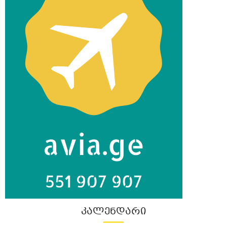
ᲙᲐᲚᲔᲜᲓᲐᲠᲘ