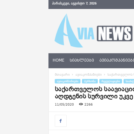
ᲞᲐᲠᲐᲡᲙᲔᲕᲘ, ᲐᲒᲕᲘᲡᲢᲝ 7, 2026
A
v
i
a
N
e
w
s
HOME
ᲡᲘᲐᲮᲚᲔᲔᲑᲘ
ᲐᲕᲘᲐᲙᲝᲛᲞᲐᲜᲘᲔᲑ
.
g
მთავარი
ავიაკომპანიები
საქართველოს ს
e
ᲐᲕᲘᲐᲙᲝᲛᲞᲐᲜᲘᲔᲑᲘ
ᲞᲔᲠᲡᲝᲜᲐ
ᲠᲔᲒᲣᲚᲐᲪᲘᲔᲑᲘ
ᲡᲘᲐᲮᲚ
საქართველოს საავიაციო
აღდგენის სურვილი უკვე
11/05/2020
2266