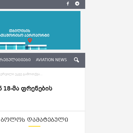
ᲠᲔᲒᲣᲚᲐᲪᲘᲔᲑᲘ
AVIATION NEWS
ურვილი უკვე გამოთქვა...
 18-მა ფრენების
ᲑᲝᲚᲝᲡ ᲓᲐᲛᲐᲢᲔᲑᲣᲚᲘ