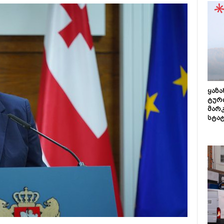
ყაზ
ტურ
მარ
სტა