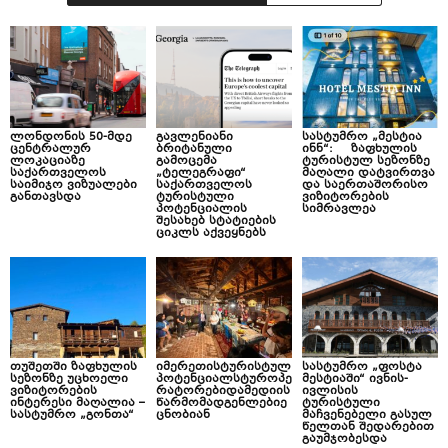
ლონდონის 50-მდე
გავლენიანი
სასტუმრო „მესტია
ცენტრალურ
ბრიტანული
ინნ“: ზაფხულის
ლოკაციაზე
გამოცემა
ტურისტულ სეზონზე
საქართველოს
„ტელეგრაფი“
მაღალი დატვირთვა
საიმიჯო ვიზუალები
საქართველოს
და საერთაშორისო
განთავსდა
ტურისტული
ვიზიტორების
პოტენციალის
სიმრავლეა
შესახებ სტატიების
ციკლს აქვეყნებს
თუშეთში ზაფხულის
იმერეთისტურისტულ
სასტუმრო „ფოსტა
სეზონზე უცხოელი
პოტენციალსტუროპე
მესტიაში“ ივნის-
ვიზიტორების
რატორებიდამედიის
ივლისის
ინტერესი მაღალია –
წარმომადგენლებიე
ტურისტული
სასტუმრო „გონთა“
ცნობიან
მაჩვენებელი გასულ
წელთან შედარებით
გაუმჯობესდა