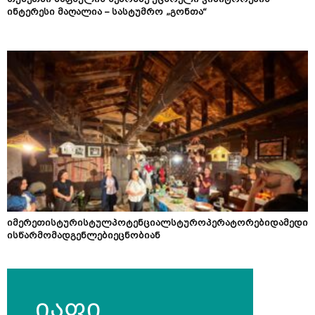
თუშეთში ზაფხულის სეზონზე უცხოელი ვიზიტორების
ინტერესი მაღალია – სასტუმრო „გონთა“
იმერეთისტურისტულპოტენციალსტუროპერატორებიდამედი
ისწარმომადგენლებიეცნობიან