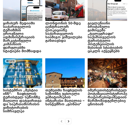
ყაზახურ მედიაში
ლონდონის 50-მდე
გავლენიანი
საქართველოს
ცენტრალურ
ბრიტანული
ტურიზმის
ლოკაციაზე
გამოცემა
ეროვნული
საქართველოს
„ტელეგრაფი“
ადმინისტრაციის
საიმიჯო ვიზუალები
საქართველოს
მარკეტინგული
განთავსდა
ტურისტული
კამპანიის
პოტენციალის
ფარგლებში
შესახებ სტატიების
სტატიები მომზადდა
ციკლს აქვეყნებს
სასტუმრო „მესტია
თუშეთში ზაფხულის
იმერეთისტურისტულ
ინნ“: ზაფხულის
სეზონზე უცხოელი
პოტენციალსტუროპე
ტურისტულ სეზონზე
ვიზიტორების
რატორებიდამედიის
მაღალი დატვირთვა
ინტერესი მაღალია –
წარმომადგენლებიე
და საერთაშორისო
სასტუმრო „გონთა“
ცნობიან
ვიზიტორების
სიმრავლეა