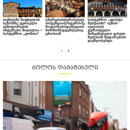
თუშეთში ზაფხულის
იმერეთისტურისტულ
სასტუმრო „ფოსტა
სეზონზე უცხოელი
პოტენციალსტუროპე
მესტიაში“ ივნის-
ვიზიტორების
რატორებიდამედიის
ივლისის
ინტერესი მაღალია –
წარმომადგენლებიე
ტურისტული
სასტუმრო „გონთა“
ცნობიან
მაჩვენებელი გასულ
წელთან შედარებით
გაუმჯობესდა
ᲑᲝᲚᲝᲡ ᲓᲐᲛᲐᲢᲔᲑᲣᲚᲘ