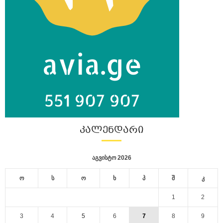
ᲙᲐᲚᲔᲜᲓᲐᲠᲘ
აგვისტო 2026
ო
ს
ო
ხ
პ
შ
კ
1
2
3
4
5
6
7
8
9