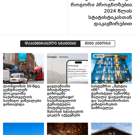
როგორი პროგნოზებია
2024 წლის
სტატისტიკასთან
დაკავშირებით
დაკავშირებული სტატიები
მეტი ავტორი
ლონდონის 50-მდე
გავლენიანი
სასტუმრო „მესტია
ცენტრალურ
ბრიტანული
ინნ“: ზაფხულის
ლოკაციაზე
გამოცემა
ტურისტულ სეზონზე
საქართველოს
„ტელეგრაფი“
მაღალი დატვირთვა
საიმიჯო ვიზუალები
საქართველოს
და საერთაშორისო
განთავსდა
ტურისტული
ვიზიტორების
პოტენციალის
სიმრავლეა
შესახებ სტატიების
ციკლს აქვეყნებს