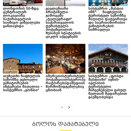
ლონდონის 50-მდე
გავლენიანი
სასტუმრო „მესტია
ცენტრალურ
ბრიტანული
ინნ“: ზაფხულის
ლოკაციაზე
გამოცემა
ტურისტულ სეზონზე
საქართველოს
„ტელეგრაფი“
მაღალი დატვირთვა
საიმიჯო ვიზუალები
საქართველოს
და საერთაშორისო
განთავსდა
ტურისტული
ვიზიტორების
პოტენციალის
სიმრავლეა
შესახებ სტატიების
ციკლს აქვეყნებს
თუშეთში ზაფხულის
იმერეთისტურისტულ
სასტუმრო „ფოსტა
სეზონზე უცხოელი
პოტენციალსტუროპე
მესტიაში“ ივნის-
ვიზიტორების
რატორებიდამედიის
ივლისის
ინტერესი მაღალია –
წარმომადგენლებიე
ტურისტული
სასტუმრო „გონთა“
ცნობიან
მაჩვენებელი გასულ
წელთან შედარებით
გაუმჯობესდა
ᲑᲝᲚᲝᲡ ᲓᲐᲛᲐᲢᲔᲑᲣᲚᲘ