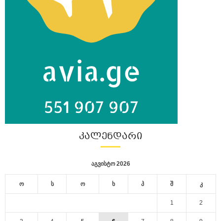
ᲙᲐᲚᲔᲜᲓᲐᲠᲘ
აგვისტო 2026
ო
ს
ო
ხ
პ
შ
კ
1
2