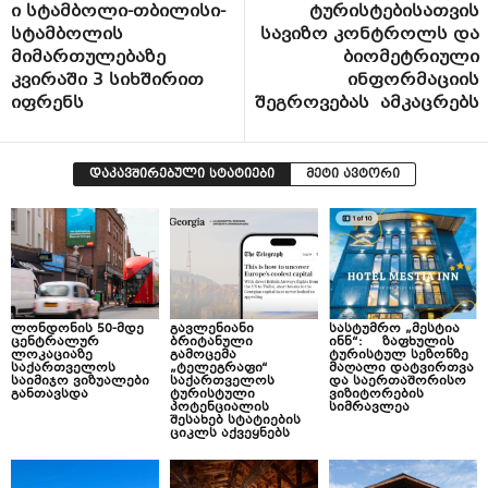
ი სტამბოლი-თბილისი-
ტურისტებისათვის
სტამბოლის
სავიზო კონტროლს და
მიმართულებაზე
ბიომეტრიული
კვირაში 3 სიხშირით
ინფორმაციის
იფრენს
შეგროვებას ამკაცრებს
დაკავშირებული სტატიები
მეტი ავტორი
ლონდონის 50-მდე
გავლენიანი
სასტუმრო „მესტია
ცენტრალურ
ბრიტანული
ინნ“: ზაფხულის
ლოკაციაზე
გამოცემა
ტურისტულ სეზონზე
საქართველოს
„ტელეგრაფი“
მაღალი დატვირთვა
საიმიჯო ვიზუალები
საქართველოს
და საერთაშორისო
განთავსდა
ტურისტული
ვიზიტორების
პოტენციალის
სიმრავლეა
შესახებ სტატიების
ციკლს აქვეყნებს