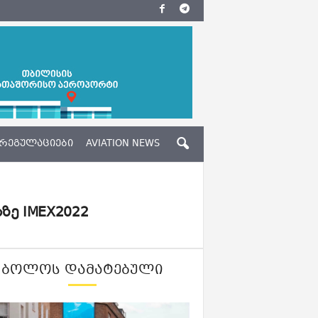
ᲠᲔᲒᲣᲚᲐᲪᲘᲔᲑᲘ
AVIATION NEWS
ე IMEX2022
ᲑᲝᲚᲝᲡ ᲓᲐᲛᲐᲢᲔᲑᲣᲚᲘ