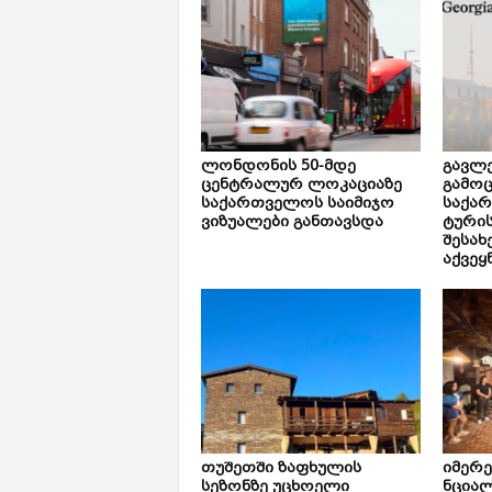
ლონდონის 50-მდე
გავლე
ცენტრალურ ლოკაციაზე
გამოც
საქართველოს საიმიჯო
საქა
ვიზუალები განთავსდა
ტური
შესახ
აქვეყ
თუშეთში ზაფხულის
იმერ
სეზონზე უცხოელი
ნცია