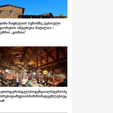
ეთში ზაფხულის სეზონზე უცხოელი
ტორების ინტერესი მაღალია –
ტუმრო „გონთა“
რეთისტურისტულპოტენციალსტუროპე
ორებიდამედიისწარმომადგენლებიეც
იან