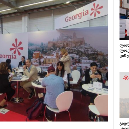
ლონ
ლოკ
ვიზუ
გავლ