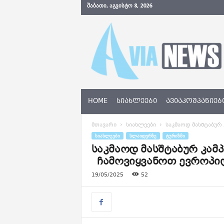
ᲨᲐᲑᲐᲗᲘ, ᲐᲒᲕᲘᲡᲢᲝ 8, 2026
A
v
i
a
N
e
w
s
HOME
ᲡᲘᲐᲮᲚᲔᲔᲑᲘ
ᲐᲕᲘᲐᲙᲝᲛᲞᲐᲜᲘᲔᲑ
.
g
მთავარი
სიახლეები
საკმაოდ მასშტაბურ 
e
ᲡᲘᲐᲮᲚᲔᲔᲑᲘ
ᲡᲚᲐᲘᲓᲔᲠᲖᲔ
ᲢᲣᲠᲘᲖᲛᲘ
საკმაოდ მასშტაბურ კამ
ჩამოვიყვანოთ ევროპიდ
19/05/2025
52